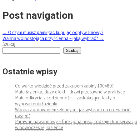
Post navigation
←
O czym musisz pamiętać kupując odpływ liniowy?
Wanna wolnostojąca przyścienna – jaką wybrać?
→
Szukaj
Szukaj
Ostatnie wpisy
Co warto wiedzieć przed zakupem kabiny 100×80?
Mała łazienka, duży efekt – drzwi przesuwne w praktyce
Małe odkrycia z codzienności – zaskakujące fakty o
wyposażeniu łazienki
Wanna z parawanem szklanym – jak wybrać i na co zwrócić
uwagę?
Parawan nawannowy – funkcjonalność, rodzaje i konserwacja
w nowoczesnej łazience