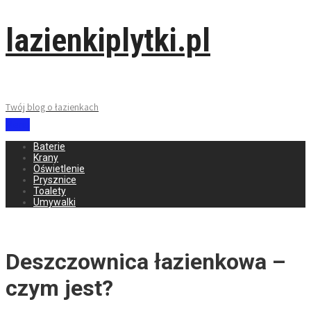
lazienkiplytki.pl
Twój blog o łazienkach
Menu
Baterie
Krany
Oświetlenie
Prysznice
Toalety
Umywalki
Deszczownica łazienkowa –
czym jest?