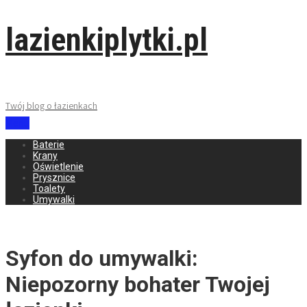
lazienkiplytki.pl
Twój blog o łazienkach
Menu
Baterie
Krany
Oświetlenie
Prysznice
Toalety
Umywalki
Syfon do umywalki:
Niepozorny bohater Twojej