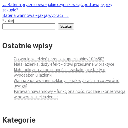
←
Bateria prysznicowa – jakie czynniki wziąć pod uwagę przy
zakupie?
Bateria wannowa – jak ją wybrać?
→
Szukaj
Szukaj
Ostatnie wpisy
Co warto wiedzieć przed zakupem kabiny 100×80?
Mała łazienka, duży efekt – drzwi przesuwne w praktyce
Małe odkrycia z codzienności – zaskakujące fakty o
wyposażeniu łazienki
Wanna z parawanem szklanym – jak wybrać i na co zwrócić
uwagę?
Parawan nawannowy – funkcjonalność, rodzaje i konserwacja
w nowoczesnej łazience
Kategorie