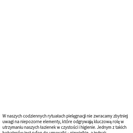
W naszych codziennych rytuałach pielęgnacji nie zwracamy zbytniej
uwagi na niepozorne elementy, które odgrywają kluczową rolę w
utrzymaniu naszych łazienek w czystości i higienie. Jednym z takich
bohaterów jest syfon do umywalki – niewielkie, a jednak