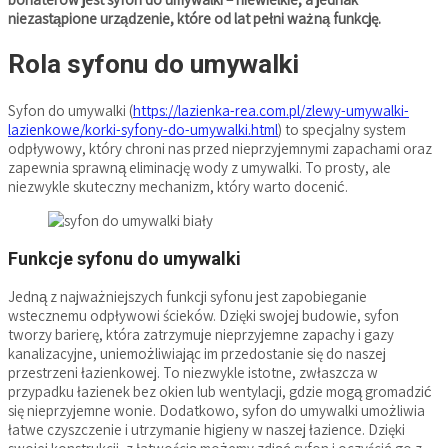
niezastąpione urządzenie, które od lat pełni ważną funkcję.
Rola syfonu do umywalki
Syfon do umywalki (
https://lazienka-rea.com.pl/zlewy-umywalki-
lazienkowe/korki-syfony-do-umywalki.html
) to specjalny system
odpływowy, który chroni nas przed nieprzyjemnymi zapachami oraz
zapewnia sprawną eliminację wody z umywalki. To prosty, ale
niezwykle skuteczny mechanizm, który warto docenić.
Funkcje syfonu do umywalki
Jedną z najważniejszych funkcji syfonu jest zapobieganie
wstecznemu odpływowi ścieków. Dzięki swojej budowie, syfon
tworzy barierę, która zatrzymuje nieprzyjemne zapachy i gazy
kanalizacyjne, uniemożliwiając im przedostanie się do naszej
przestrzeni łazienkowej. To niezwykle istotne, zwłaszcza w
przypadku łazienek bez okien lub wentylacji, gdzie mogą gromadzić
się nieprzyjemne wonie. Dodatkowo, syfon do umywalki umożliwia
łatwe czyszczenie i utrzymanie higieny w naszej łazience. Dzięki