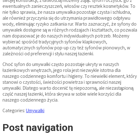
swojej konstrukcji, z łatwością możemy zdjąć syfon i oczyścić go z
ewentualnych zanieczyszczeń, włosów czy resztek kosmetyków. To
nie tylko sprawia, że nasza umywalka pozostaje czysta i schludna,
ale również przyczynia się do utrzymania prawidłowego odpływu
wody, eliminując ryzyko zatkania rur. Warto zaznaczyć, że syfony do
umywalek dostępne są w różnych rodzajach i kształtach, co pozwala
nam dopasować je do naszych indywidualnych potrzeb. Możemy
wybierać spośród tradycyjnych syfonów klapkowych,
automatycznych syfonów pop-up czy też syfonów pionowych, w
zależności od preferencji i stylu naszej łazienki.
Choć syfon do umywalki często pozostaje ukryty w naszych
łazienkowych wnętrzach, jego rola jest niezwykle istotna dla
naszego codziennego komfortu i higieny. To niewielki element, który
stanowi o czystości, świeżości powietrza i sprawności naszej
umywalki. Dlatego warto docenić tę niepozorną, ale niezastąpioną
część naszej łazienki, która skrywa w sobie wiele korzyści dla
naszego codziennego życia.
Categories:
Umywalki
Post navigation